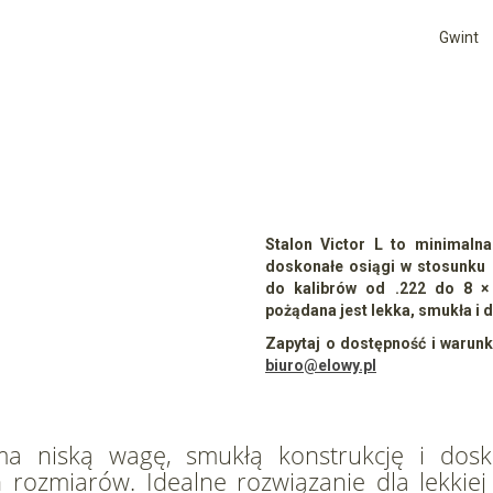
Gwint
Stalon Victor L to minimaln
doskonałe osiągi w stosunku
do kalibrów od .222 do 8 × 
pożądana jest lekka, smukła i
Zapytaj o dostępność i warunki
biuro@elowy.pl
a niską wagę, smukłą konstrukcję i dos
rozmiarów. Idealne rozwiązanie dla lekkiej