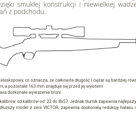
ięki smukłej konstrukcji i niewielkiej wad
wań z podchodu.
eleskopowy, co oznacza, że całkowita długość i ciężar są bardziej ró
mm, a pozostałe 163 mm znajduje się przed jej wylotem.
wia doskonałe wyważenie broni.
alibrów od kalibrów od .22 do 8x57. Jednak tłumik zapewnia najlepszy 
o dłuższy model z serii VICTOR, zapewnia doskonałą redukcję hałasu