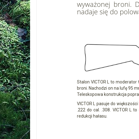
wyważonej broni. Dz
nadaje się do polo
Stalon VICTOR L to moderator t
broni. Nachodzi on na lufę 95 
Teleskopowa konstrukcja popra
VICTOR L pasuje do większości k
.222 do cal. .308. VICTOR L t
redukcji hałasu.