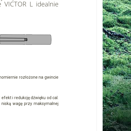
ze VICTOR L idealnie
wnomiernie rozłożone na gwincie
efekt i redukcję dźwięku od cal.
 i niską wagę przy maksymalnej