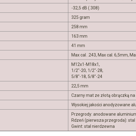
-32,5 dB (.308)
325 gram
258 mm
163 mm
41 mm
Max cal. .243, Max cal. 6,5mm, Ma
M12x1-M18x1,
1/2"-20, 1/2"-28,
5/8"-18, 5/8"-24
22,5 mm
Czarny mat ze złotą obrączką na
Wysokiej jakości anodyzowane a
Przegrody: anodowane aluminium 
Rdzeń (pierwsza przegroda): sta
Gwint: stal nierdzewna