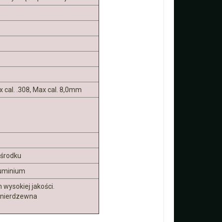
x cal. .308, Max cal. 8,0mm
 środku
luminium
wysokiej jakości.
l nierdzewna