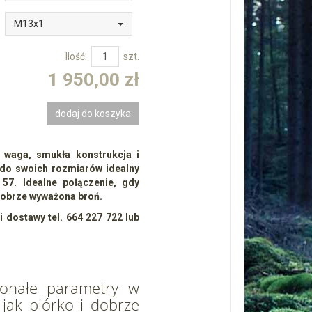
M13x1
Ilość:
szt.
1 950,00 zł
dodaj do koszyka
a waga, smukła konstrukcja i
 do swoich rozmiarów idealny
57. Idealne połączenie, gdy
 dobrze wyważona broń.
 dostawy tel. 664 227 722 lub
konałe parametry w
 jak piórko i dobrze