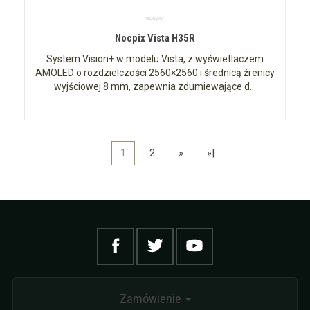
Nocpix Vista H35R
System Vision+ w modelu Vista, z wyświetlaczem
AMOLED o rozdzielczości 2560×2560 i średnicą źrenicy
wyjściowej 8 mm, zapewnia zdumiewające d...
1
2
»
»|
Zamówienie