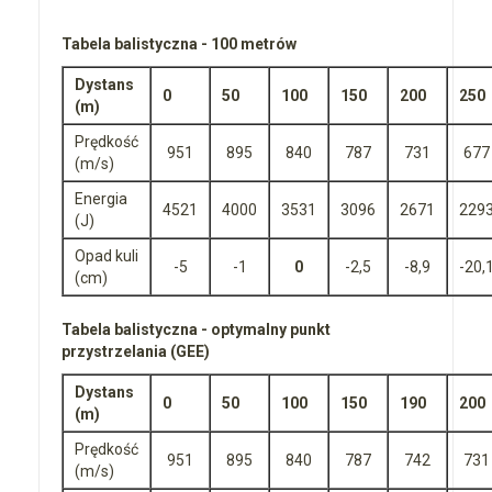
Tabela balistyczna - 100 metrów
Dystans
0
50
100
150
200
250
(m)
Prędkość
951
895
840
787
731
677
(m/s)
Energia
4521
4000
3531
3096
2671
229
(J)
Opad kuli
-5
-1
0
-2,5
-8,9
-20,
(cm)
Tabela balistyczna - optymalny punkt
przystrzelania (GEE)
Dystans
0
50
100
150
190
200
(m)
Prędkość
951
895
840
787
742
731
(m/s)