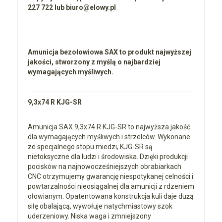
227 722 lub biuro@elowy.pl
Amunicja bezołowiowa SAX to produkt najwyższej
jakości, stworzony z myślą o najbardziej
wymagających myśliwych.
9,3x74 R KJG-SR
Amunicja SAX 9,3x74 R KJG-SR to najwyższa jakość
dla wymagających myśliwych i strzelców. Wykonane
ze specjalnego stopu miedzi, KJG-SR są
nietoksyczne dla ludzi i środowiska. Dzięki produkcji
pocisków na najnowocześniejszych obrabiarkach
CNC otrzymujemy gwarancję niespotykanej celności i
powtarzalności nieosiągalnej dla amunicji z rdzeniem
ołowianym. Opatentowana konstrukcja kuli daje dużą
siłę obalającą, wywołuje natychmiastowy szok
uderzeniowy. Niska waga i zmniejszony