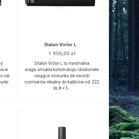
zobacz
Stalon Victor L
1 950,00 zł
wy
Stalon Victor L to minimalna
ia w
waga, smukła konstrukcja i doskonałe
o cal.
osiągi w stosunku do swoich
runki
rozmiarów idealny do kalibrów od .222
do 8 × 5...