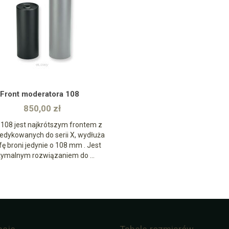
zobacz
Front moderatora 108
850,00 zł
 108 jest najkrótszym frontem z
dedykowanych do serii X, wydłuża
fę broni jedynie o 108 mm . Jest
tymalnym rozwiązaniem do ...