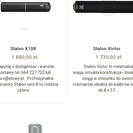
zobacz
zobacz
Stalon X108
Stalon Victor
1 880,00 zł
1 730,00 zł
pytaj o dostępność i warunki
Stalon Victor to minimaln
ostawy tel. 664 227 722 lub
waga, smukła konstrukcja i dos
uro@elowy.pl Profesjonalne
osiągi w stosunku do swoic
ratory Stalon serii X to rodzina
rozmiarów idealny do kalibrów o
cztere...
do 8 × 57....