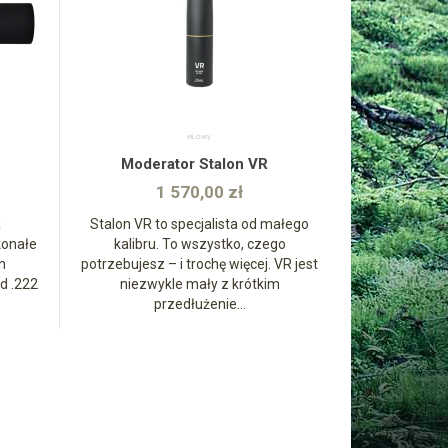
zobacz
Moderator Stalon VR
1 570,00 zł
a
Stalon VR to specjalista od małego
konałe
kalibru. To wszystko, czego
h
potrzebujesz – i trochę więcej. VR jest
d .222
niezwykle mały z krótkim
przedłużenie...