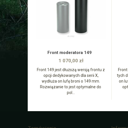
zobacz
Front moderatora 149
1 070,00 zł
Front 149 jest dłuższą wersją frontu z
Front
opcji dedykowanych dla serii X,
tych 
wydłuża on lufę broni o 149 mm.
on lu
Rozwiązanie to jest optymalne do
op
pol...