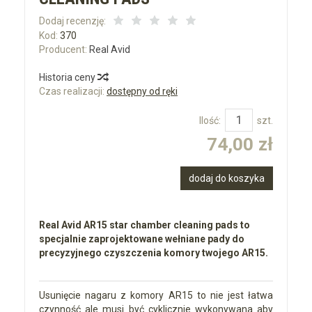
Dodaj recenzję:
Kod:
370
Producent:
Real Avid
Historia ceny
Czas realizacji:
dostępny od ręki
Ilość:
szt.
74,00 zł
dodaj do koszyka
Real Avid AR15 star chamber cleaning pads to
specjalnie zaprojektowane wełniane pady do
precyzyjnego czyszczenia komory twojego AR15.
Usunięcie nagaru z komory AR15 to nie jest łatwa
czynność ale musi być cyklicznie wykonywana aby